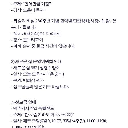
- 주제: "언어만큼 가정"
- 강사: 도은미 목사
·
웨슬리 회심
286
주년 기념 권역별 연합성회
(
서광
/
예람
/
온
누리
/
힐로디
)
-
일시
: 6
월
5
일
(
수
)
저녁
8
시
- 장소: 온누리교회
-
예배 순서 중 헌금 시간이 있습니다
.
2) 새로운 삶 운영위원회 안내
·
새로운 삶 36기 성령수양회
- 일시: 오늘 오후 4시(1층 쉼터)
- 문의: 박희삼 권사
- 성도님들의 많은 기도 바랍니다.
3) 선교국 안내
·
맥추감사주일 특별전도
- 주제: “한 사람이라도 더! (사 60:22)”
- 일시: 매주 주일(6월 9, 16, 23, 30일 / 4주간), 11:00~11:30,
13:00~13:30 (2타임)