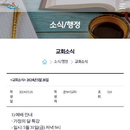
소식/행정
교회소식
소식/행정
교회소식
<교회소식> 2024년 5월 26일
작
2024-05-26
작
온누리교회
조
514
성
성
회
일
자
1) 예배 안내
· 가정의 달 특강
- 일시: 5월 31일(금) 저녁 9시