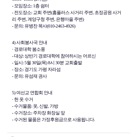
- 모임장소: 1층 쉼터
- 전도장소: 교회 주변(홈플러스 사거리 주변, 초정공원 사거
리 주변, 계양구청 주변, 은행마을 주변)
- 문의: 유병찬 목사(010-2463-4926)
4) 사회봉사국 안내
· 경로대학 봄소풍
- 대상: 상반기 경로대학에 참여하시는 어르신
- 일시: 5월 30일(목) 8시 30분 교회출발
- 장소: 경기도 가평 자라섬
- 문의: 유섬재 권사
5) 여선교 연합회 안내
· 헌 옷 수거
- 수거물품: 옷, 신발, 가방
- 수거장소: 주차장 화장실 앞
- 수거된 물품은 가정후원금으로 사용됩니다.