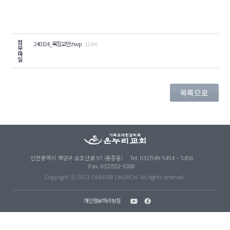
첨
240324_목장교안.hwp
(117.0K)
부
파
일
목록으로
인천광역시 계양구 오조산로 97 (용종동)
Tel. 032)549-5454 ~ 5456
Fax. 032)552-9200
Copyright ⓒ 2022 ONNURI CHURCH. All rights reserved.
개인정보처리방침