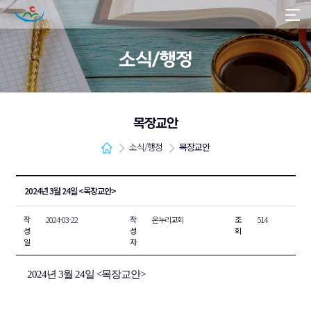
소식/행정
목장교안
소식/행정
목장교안
2024년 3월 24일 <목장교안>
작
2024-03-22
작
온누리교회
조
514
성
성
회
일
자
2024년 3월 24일 <목장교안>