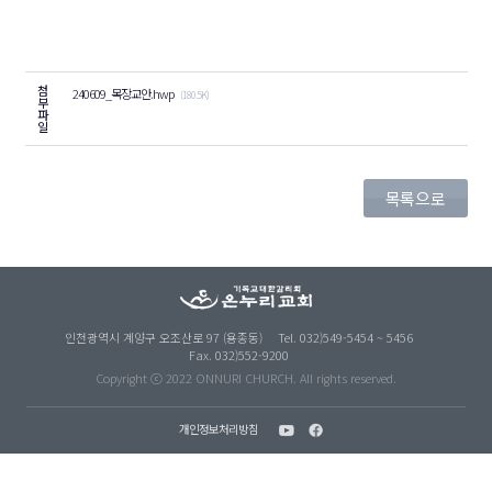
첨
240609_목장교안.hwp
(180.5K)
부
파
일
목록으로
인천광역시 계양구 오조산로 97 (용종동)
Tel. 032)549-5454 ~ 5456
Fax. 032)552-9200
Copyright ⓒ 2022 ONNURI CHURCH. All rights reserved.
개인정보처리방침