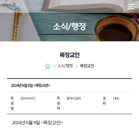
소식/행정
목장교안
소식/행정
목장교안
2024년 6월 9일 <목장교안>
작
2024-06-05
작
온누리교회
조
1406
성
성
회
일
자
2024년 6월 9일 <목장교안>