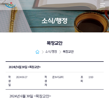
소식/행정
목장교안
소식/행정
목장교안
2024년 6월 30일 <목장교안>
작
2024-06-27
작
온누리교회
조
1310
성
성
회
일
자
2024년 6월 30일 <목장교안>