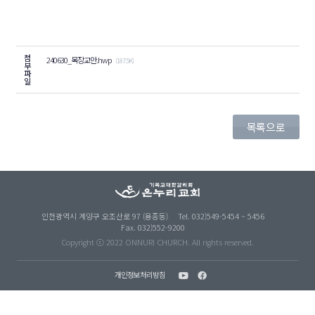
첨
240630_목장교안.hwp
(187.5K)
부
파
일
목록으로
인천광역시 계양구 오조산로 97 (용종동)
Tel. 032)549-5454 ~ 5456
Fax. 032)552-9200
Copyright ⓒ 2022 ONNURI CHURCH. All rights reserved.
개인정보처리방침